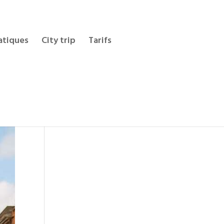
atiques
City trip
Tarifs